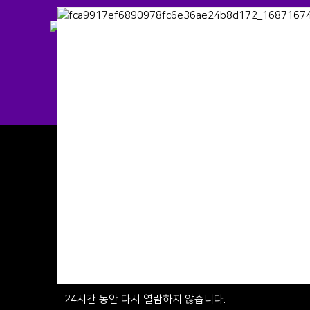
교육원
교육
교육원소개
전체교육
연혁
조종자 
Kor
조직도
지도조종자
장비 소개
실기평가자
시설 안내
오시는길
24
시간 동안 다시 열람하지 않습니다.