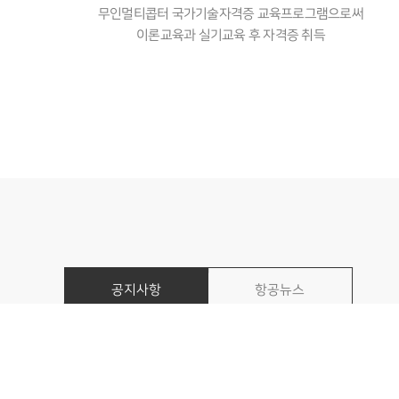
무인멀티콥터 국가기술자격증 교육프로그램으로써
이론교육과 실기교육 후 자격증 취득
공지사항
항공뉴스
2026 제6회 ‘대한민국 드론…
[정부 드론ㆍ대드론 통합 TF] …
[해외진출사업] 2026년 제2·…