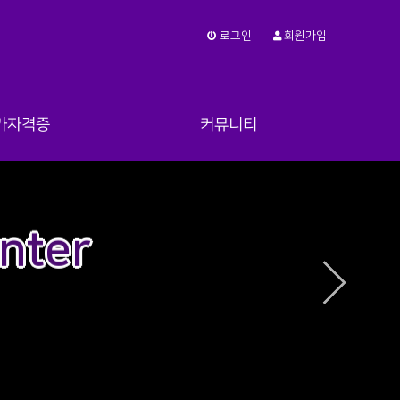
로그인
회원가입
가자격증
커뮤니티
험, 실기시험
공지사항
량비행장치
사진
nter
항공뉴스
질문게시판