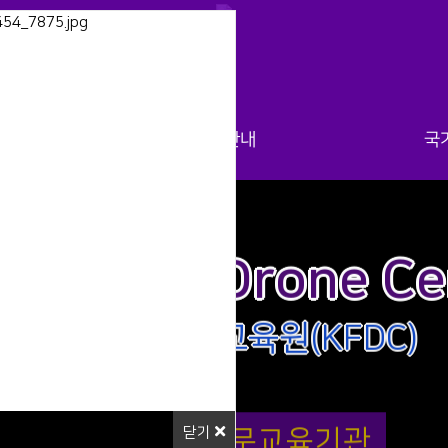
과정
신청안내
국
과정
교육훈련계획
학과시
과정
교육신청
초경
ea Flying Drone Ce
 과정
출강강의 신청
 과정
한국비행드론교육원(KFDC)
국가지정 전문교육기관
닫기